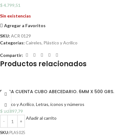
$
4.799,51
Sin existencias
Agregar a Favoritos
SKU:
ACR 0129
Categorías:
Caireles
,
Plástico y Acrílico
Compartir:
Productos relacionados
BOLSA CUENTA CUBO ABECEDARIO. 6MM X 500 GRS.
Plástico y Acrílico
,
Letras, íconos y números
$
10.897,79
Añadir al carrito
SKU:
PLAS 025